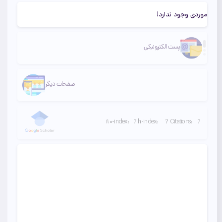
موردی وجود ندارد!
لینک دوم
لینک سوم
پست الکترونیکی
صفحات دیگر
:i10-index
?
:h-index
?
:Citations
?