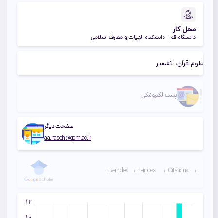
محل کار
دانشگاه قم - دانشکده الهیات و معارف اسلامی
علوم قرآن
تفسیر
لینک دوم
لینک سوم
پست الکترونیکی
صفحات دیگر
aa.naseh@qom.ac.ir
i10-index
:
h-index
:
Citations
: