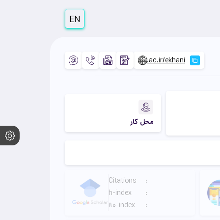
EN
محل کار
Citations
:
h-index
:
i10-index
: