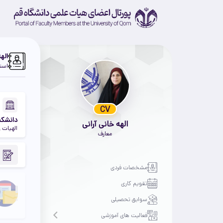
اله
استا
CV
دانشکد
الهه خانی آرانی
الهیات 
معارف
مشخصات فردی
تقویم کاری
سوابق تحصیلی
فعالیت های آموزشی
Open submenu