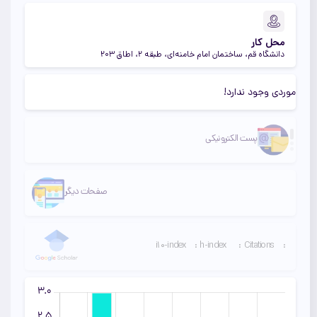
محل کار
دانشگاه قم، ساختمان امام خامنه‌ای، طبقه 2، اطاق 203
موردی وجود ندارد!
لینک دوم
لینک سوم
پست الکترونیکی
صفحات دیگر
i10-index
:
h-index
:
Citations
: