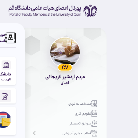
مری
استا
CV
دانشکد
مریم اردشیر لاریجانی
الهیات 
اخلاق
مشخصات فردی
تقویم کاری
سوابق تحصیلی
فعالیت های آموزشی
Open submenu