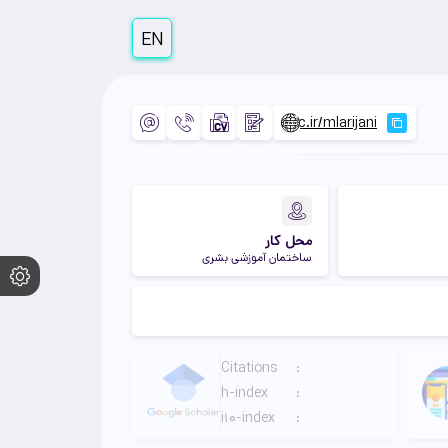
EN
محل کار
ساختمان آموزشی بشری
Citations
:
h-index
:
i10-index
: