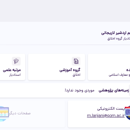
م اردشیر لاریجانی
دیار گروه اخلاق
ه
گروه آموزشی
مرتبه علمی
و معارف اسلامی
اخلاق
استادیار
زمینه‌های پژوهشی
موردی وجود ندارد!
پست الکترونیکی
صفحات دیگر
m.larijani@qom.ac.ir