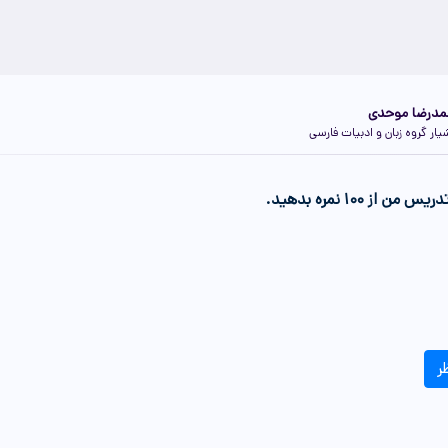
درضا موحدی
یار گروه زبان و ادبیات فارسی
من از 100 نمره بدهید.
ر