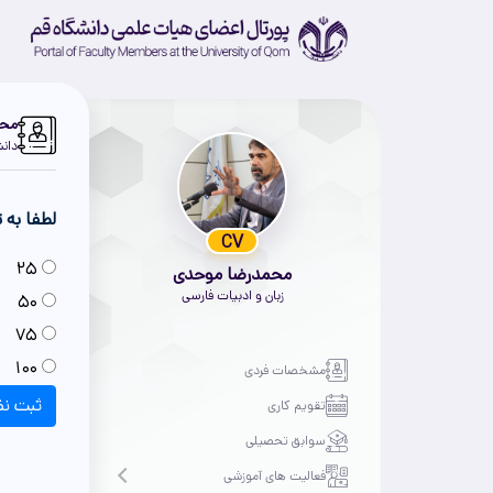
محم
دانش
لطفا به تدریس 
CV
25
محمدرضا موحدی
زبان و ادبیات فارسی
50
75
100
مشخصات فردی
ثبت نظ
تقویم کاری
سوابق تحصیلی
فعالیت های آموزشی
Open submenu